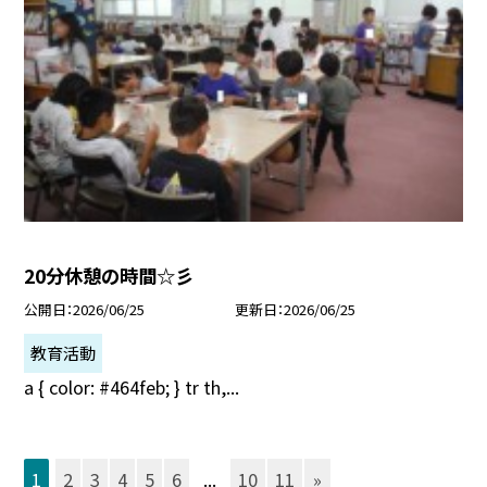
20分休憩の時間☆彡
公開日
2026/06/25
更新日
2026/06/25
教育活動
a { color: #464feb; } tr th,...
1
2
3
4
5
6
...
10
11
»