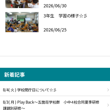
2026/06/30
3年生 学習の様子☆彡
2026/06/25
新着記事
8/4( 火 ) 学校閉庁日について☆彡
8/3( 月 ) Play Back～五箇荘学校群 小中４校合同夏季研修
課題別研修～