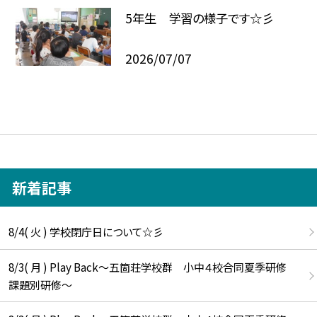
5年生 学習の様子です☆彡
2026/07/07
新着記事
8/4( 火 ) 学校閉庁日について☆彡
8/3( 月 ) Play Back～五箇荘学校群 小中４校合同夏季研修
課題別研修～