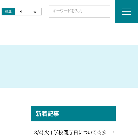
標準
中
大
新着記事
8/4( 火 ) 学校閉庁日について☆彡