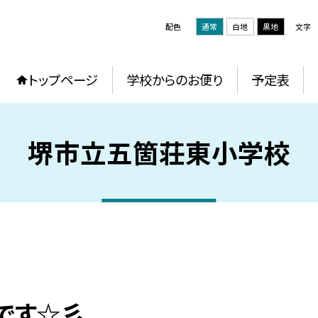
配色
通常
白地
黒地
文字
トップページ
学校からのお便り
予定表
堺市立五箇荘東小学校
です☆彡