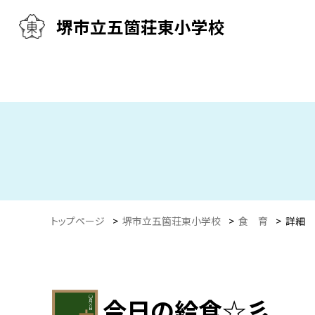
堺市立五箇荘東小学校
トップページ
>
堺市立五箇荘東小学校
>
食 育
>
詳細
今日の給食☆彡