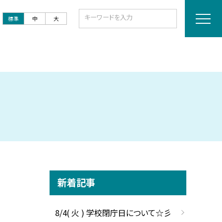
標準
中
大
新着記事
8/4( 火 ) 学校閉庁日について☆彡