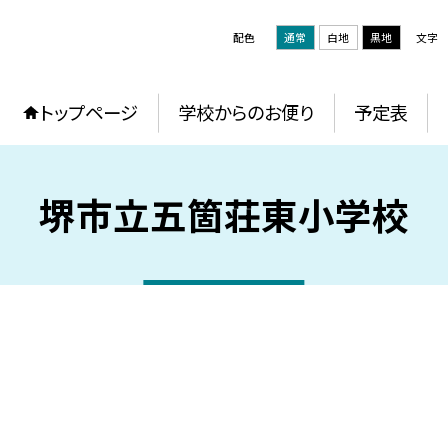
配色
通常
白地
黒地
文字
トップページ
学校からのお便り
予定表
堺市立五箇荘東小学校