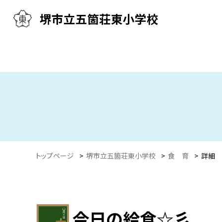
堺市立五箇荘東小学校
トップページ
>
堺市立五箇荘東小学校
>
食 育
>
詳細
今日の給食☆彡