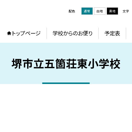
配色
通常
白地
黒地
文字
トップページ
学校からのお便り
予定表
堺市立五箇荘東小学校