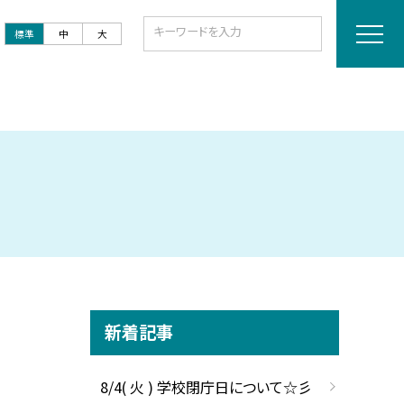
標準
中
大
新着記事
8/4( 火 ) 学校閉庁日について☆彡