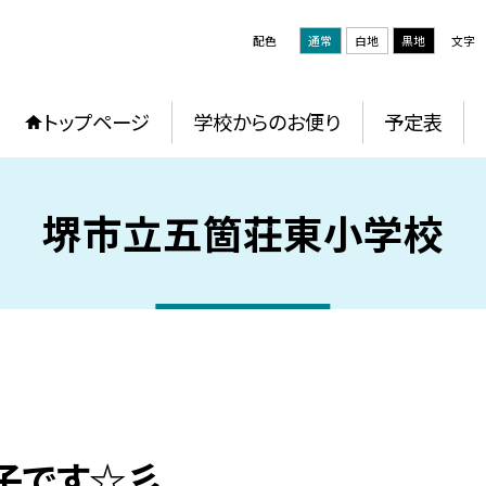
配色
通常
白地
黒地
文字
トップページ
学校からのお便り
予定表
堺市立五箇荘東小学校
子です☆彡