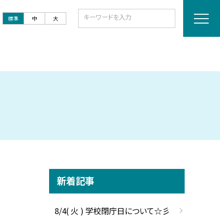
標準
中
大
新着記事
8/4( 火 ) 学校閉庁日について☆彡