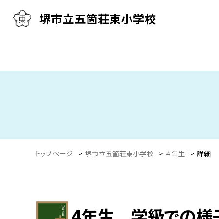
堺市立五箇荘東小学校
トップページ
>
堺市立五箇荘東小学校
>
４年生
>
詳細
4年生 学級での様