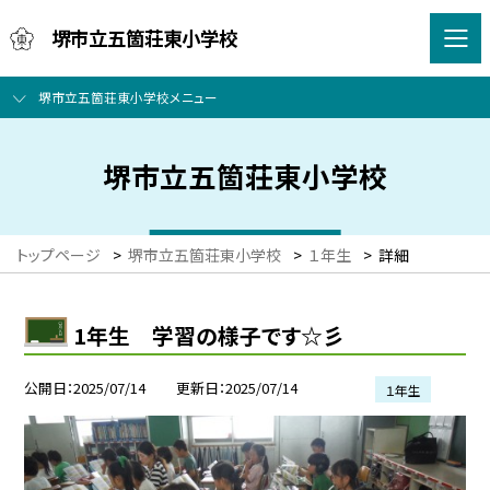
堺市立五箇荘東小学校
堺市立五箇荘東小学校メニュー
堺市立五箇荘東小学校
トップページ
>
堺市立五箇荘東小学校
>
１年生
>
詳細
1年生 学習の様子です☆彡
公開日
2025/07/14
更新日
2025/07/14
１年生