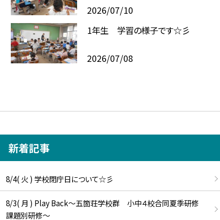
2026/07/10
1年生 学習の様子です☆彡
2026/07/08
新着記事
8/4( 火 ) 学校閉庁日について☆彡
8/3( 月 ) Play Back～五箇荘学校群 小中４校合同夏季研修
課題別研修～