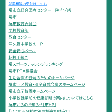
就学相談の受付はこちら
堺市立総合医療センター 院内学級
堺市
堺市教育委員会
学校教育部
教育センター
津久野中学校のＨＰ
安全安心メール
転校手続き
堺スポーツチャレンジランキング
堺市ＰＴＡ協議会
生活習慣の啓発のためのホームページ
堺市西区教育・健全育成会議のホームページ
堺市立学校園ホームページ
小学校就学前の健康診断の案内についてはこちら
堺市からのお知らせ［市HP］
「いじめ不登校対策支援室相談窓口」