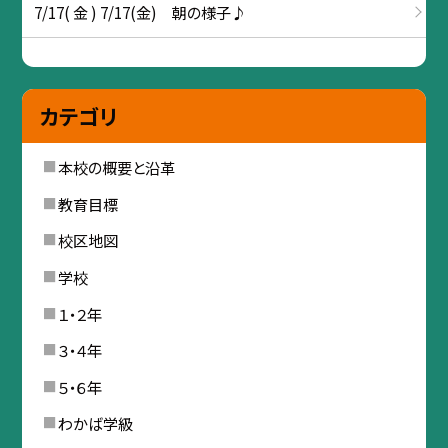
7/17( 金 ) 7/17(金) 朝の様子♪
カテゴリ
本校の概要と沿革
教育目標
校区地図
学校
１・２年
３・４年
５・６年
わかば学級