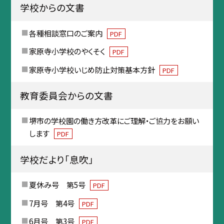
学校からの文書
各種相談窓口のご案内
PDF
家原寺小学校のやくそく
PDF
家原寺小学校いじめ防止対策基本方針
PDF
教育委員会からの文書
堺市の学校園の働き方改革にご理解・ご協力をお願い
します
PDF
学校だより「息吹」
夏休み号 第5号
PDF
7月号 第4号
PDF
6月号 第3号
PDF