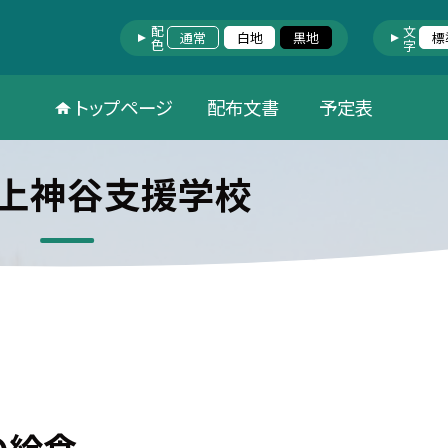
配色
文字
通常
白地
黒地
標
トップページ
配布文書
予定表
上神谷支援学校