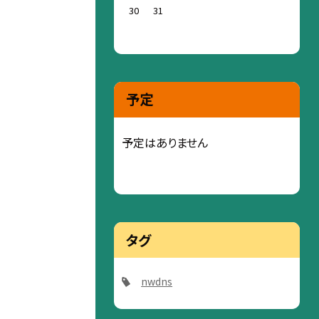
30
31
予定
予定はありません
タグ
nwdns