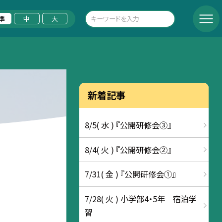
準
中
大
新着記事
8/5( 水 ) 『公開研修会③』
8/4( 火 ) 『公開研修会②』
7/31( 金 ) 『公開研修会①』
7/28( 火 ) 小学部4・5年 宿泊学
習