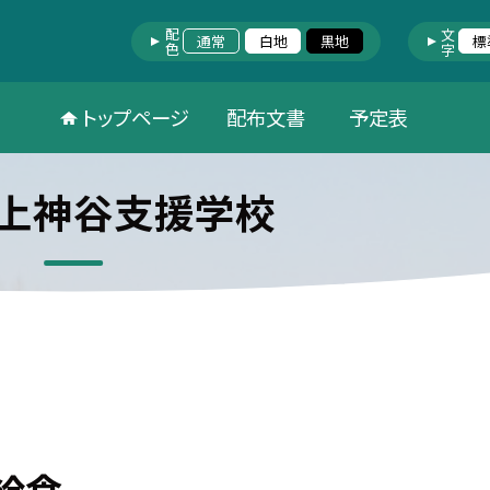
配色
文字
通常
白地
黒地
標
トップページ
配布文書
予定表
上神谷支援学校