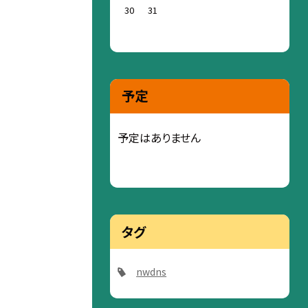
30
31
予定
予定はありません
タグ
nwdns