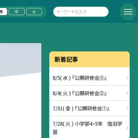
準
中
大
新着記事
8/5( 水 ) 『公開研修会③』
8/4( 火 ) 『公開研修会②』
7/31( 金 ) 『公開研修会①』
7/28( 火 ) 小学部4・5年 宿泊学
習