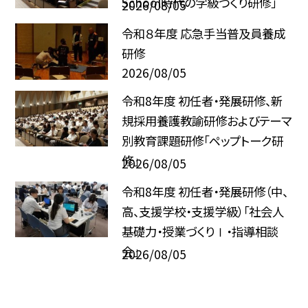
School時代の学級づくり研修」
2026/08/05
令和８年度 応急手当普及員養成
研修
2026/08/05
令和8年度 初任者・発展研修、新
規採用養護教諭研修およびテーマ
別教育課題研修「ペップトーク研
修」
2026/08/05
令和8年度 初任者・発展研修（中、
高、支援学校・支援学級）「社会人
基礎力・授業づくりⅠ・指導相談
会」
2026/08/05