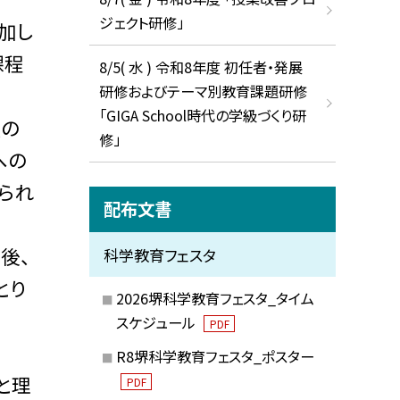
ジェクト研修」
参加し
課程
8/5( 水 ) 令和8年度 初任者・発展
研修およびテーマ別教育課題研修
「GIGA School時代の学級づくり研
項の
修」
への
られ
配布文書
後、
科学教育フェスタ
とり
2026堺科学教育フェスタ_タイム
スケジュール
PDF
R8堺科学教育フェスタ_ポスター
と理
PDF