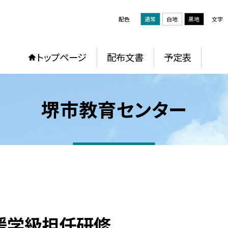
配色
通常
白地
黒地
文字
トップページ
配布文書
予定表
堺市教育センター
支援学級担任研修