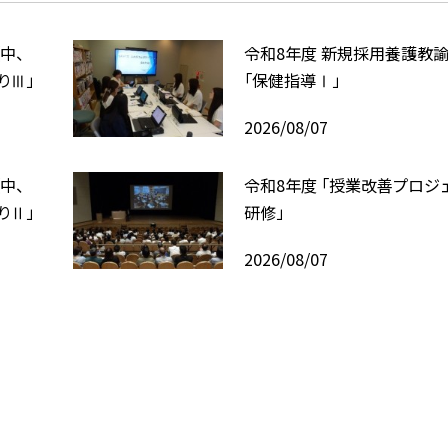
中、
令和8年度 新規採用養護教
りⅢ」
「保健指導Ⅰ」
2026/08/07
中、
令和8年度 「授業改善プロジ
りⅡ」
研修」
2026/08/07