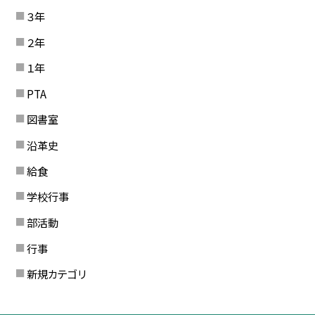
３年
２年
１年
PTA
図書室
沿革史
給食
学校行事
部活動
行事
新規カテゴリ