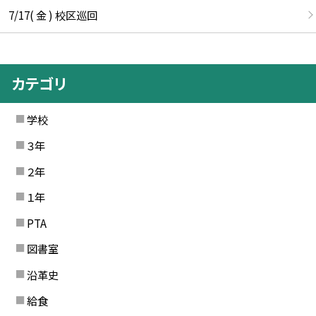
7/17( 金 ) 校区巡回
カテゴリ
学校
３年
２年
１年
PTA
図書室
沿革史
給食