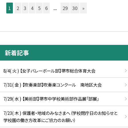
1
2
3
4
5
6
...
29
30
»
新着記事
8/4( 火 ) 【女子バレーボール部】堺市総合体育大会
7/31( 金 ) 【吹奏楽部】吹奏楽コンクール 南地区大会
7/29( 水 ) 【美術部】堺市中学校美術部作品展「部展」
7/23( 木 ) 保護者・地域のみなさまへ（学校閉庁日のお知らせと
学校園の働き方改革にご協力のお願い）