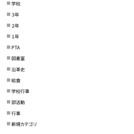
学校
３年
２年
１年
PTA
図書室
沿革史
給食
学校行事
部活動
行事
新規カテゴリ