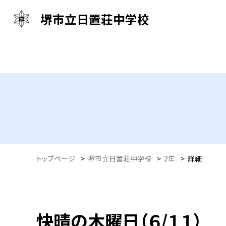
堺市立日置荘中学校
トップページ
>
堺市立日置荘中学校
>
2年
>
詳細
快晴の木曜日（６/１１）