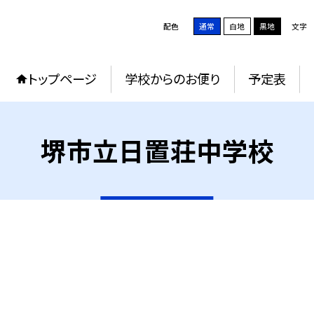
配色
通常
白地
黒地
文字
トップページ
学校からのお便り
予定表
堺市立日置荘中学校