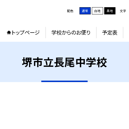
配色
通常
白地
黒地
文字
トップページ
学校からのお便り
予定表
堺市立長尾中学校