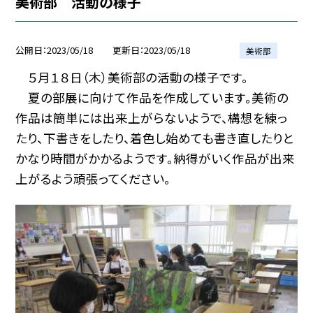
美術部 活動の様子
公開日
2023/05/18
更新日
2023/05/18
美術部
５月１８日（木）美術部の活動の様子です。
夏の部展に向けて作品を作成しています。美術の
作品は簡単には出来上がらないようで、構想を練っ
たり、下書きをしたり、着色し始めても書き直したりと
かなり時間がかかるようです。納得がいく作品が出来
上がるよう頑張ってください。