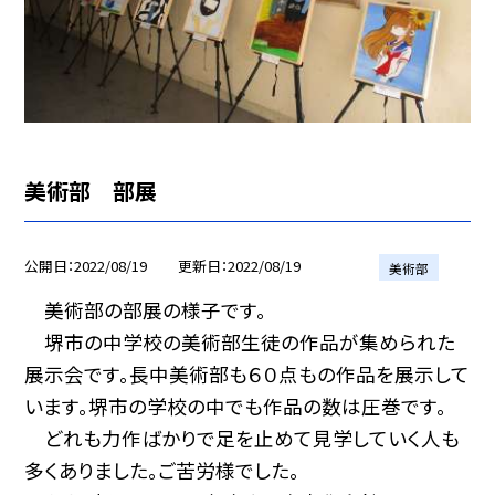
美術部 部展
公開日
2022/08/19
更新日
2022/08/19
美術部
美術部の部展の様子です。
堺市の中学校の美術部生徒の作品が集められた
展示会です。長中美術部も６０点もの作品を展示して
います。堺市の学校の中でも作品の数は圧巻です。
どれも力作ばかりで足を止めて見学していく人も
多くありました。ご苦労様でした。