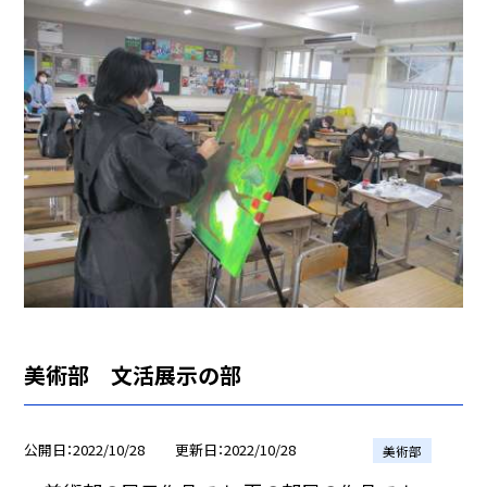
美術部 文活展示の部
公開日
2022/10/28
更新日
2022/10/28
美術部