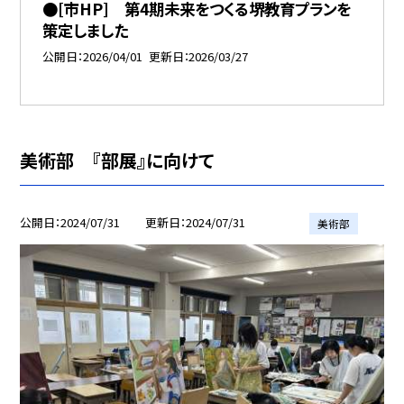
●[市HP] 第4期未来をつくる堺教育プランを
策定しました
公開日
2026/04/01
更新日
2026/03/27
美術部 『部展』に向けて
公開日
2024/07/31
更新日
2024/07/31
美術部