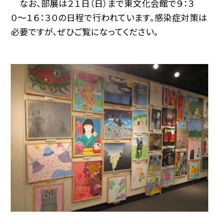
なお、部展は２１日（日）まで東文化会館で９：３
０〜１６：３０の日程で行われています。感染症対策は
必要ですが、ぜひご覧になってください。