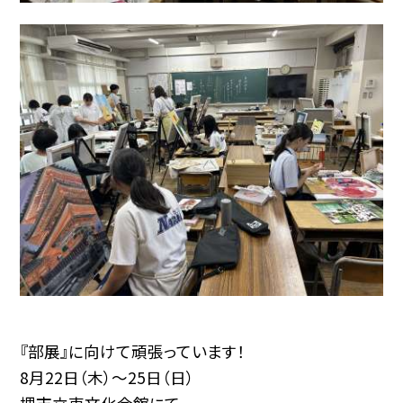
『部展』に向けて頑張っています！
8月22日（木）〜25日（日）