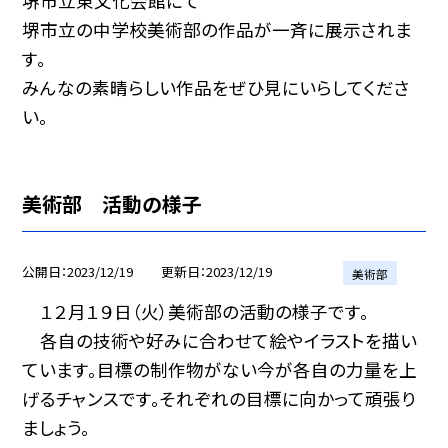
堺市立東文化会館にて
堺市立の中学校美術部の作品が一斉に展示されま
す。
みんなの素晴らしい作品をぜひ見にいらしてくださ
い。
美術部 活動の様子
公開日
2023/12/19
更新日
2023/12/19
美術部
１２月１９日（火）美術部の活動の様子です。
各自の技術や好みに合わせて絵やイラストを描い
ています。目標の制作物がない今が各自の力量を上
げるチャンスです。それぞれの目標に向かって頑張り
ましょう。