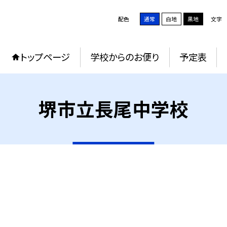
配色
通常
白地
黒地
文字
トップページ
学校からのお便り
予定表
堺市立長尾中学校