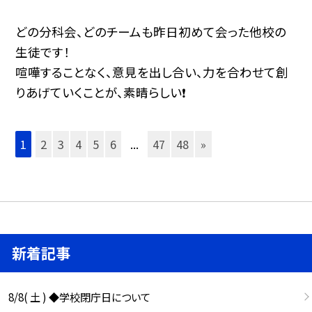
どの分科会、どのチームも昨日初めて会った他校の
生徒です！
喧嘩することなく、意見を出し合い、力を合わせて創
りあげていくことが、素晴らしい❗️
1
2
3
4
5
6
...
47
48
»
新着記事
8/8( 土 ) ◆学校閉庁日について