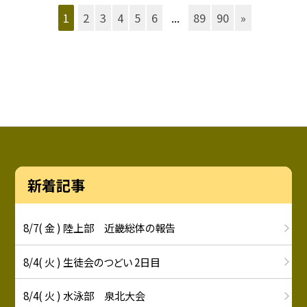
1
2
3
4
5
6
...
89
90
»
新着記事
8/7( 金 ) 陸上部 近畿総体の報告
8/4( 火 ) 生徒会のつどい 2日目
8/4( 火 ) 水泳部 泉北大会