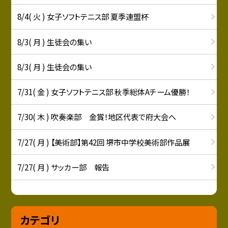
8/4( 火 ) 女子ソフトテニス部 夏季連盟杯
8/3( 月 ) 生徒会の集い
8/3( 月 ) 生徒会の集い
7/31( 金 ) 女子ソフトテニス部 秋季総体Aチーム優勝！
7/30( 木 ) 吹奏楽部 金賞！地区代表で府大会へ
7/27( 月 ) 【美術部】第42回 堺市中学校美術部作品展
7/27( 月 ) サッカー部 報告
カテゴリ