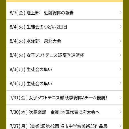
8/7( 金 ) 陸上部 近畿総体の報告
8/4( 火 ) 生徒会のつどい 2日目
8/4( 火 ) 水泳部 泉北大会
8/4( 火 ) 女子ソフトテニス部 夏季連盟杯
8/3( 月 ) 生徒会の集い
8/3( 月 ) 生徒会の集い
7/31( 金 ) 女子ソフトテニス部 秋季総体Aチーム優勝！
7/30( 木 ) 吹奏楽部 金賞！地区代表で府大会へ
7/27( 月 ) 【美術部】第42回 堺市中学校美術部作品展