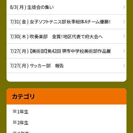
8/3( 月 ) 生徒会の集い
7/31( 金 ) 女子ソフトテニス部 秋季総体Aチーム優勝！
7/30( 木 ) 吹奏楽部 金賞！地区代表で府大会へ
7/27( 月 ) 【美術部】第42回 堺市中学校美術部作品展
7/27( 月 ) サッカー部 報告
カテゴリ
1年生
2年生