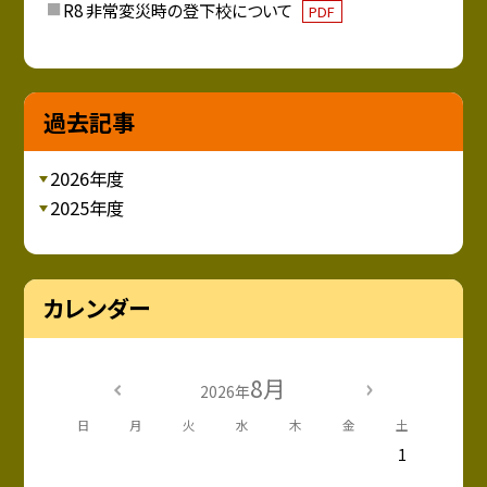
R8 非常変災時の登下校について
PDF
過去記事
2026年度
2025年度
カレンダー
8月
2026年
日
月
火
水
木
金
土
1