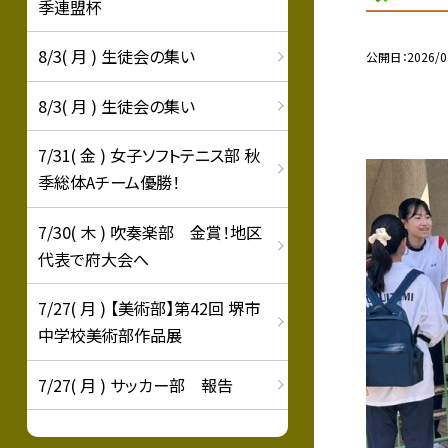
季連盟杯
8/3( 月 ) 生徒会の集い
公開日
2026/0
8/3( 月 ) 生徒会の集い
7/31( 金 ) 女子ソフトテニス部 秋
季総体Aチーム優勝！
7/30( 木 ) 吹奏楽部 金賞！地区
代表で府大会へ
7/27( 月 ) 【美術部】第42回 堺市
中学校美術部作品展
7/27( 月 ) サッカー部 報告