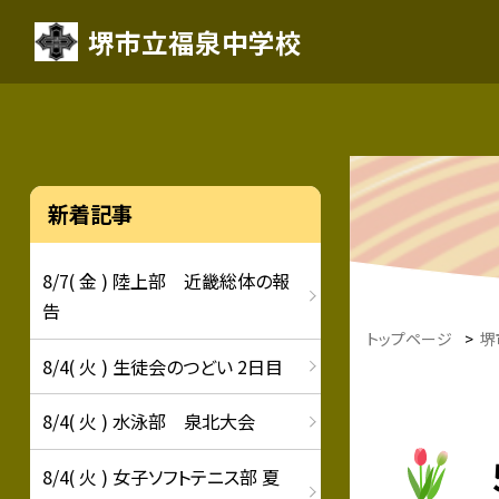
堺市立福泉中学校
新着記事
8/7( 金 ) 陸上部 近畿総体の報
告
トップページ
>
堺
8/4( 火 ) 生徒会のつどい 2日目
8/4( 火 ) 水泳部 泉北大会
8/4( 火 ) 女子ソフトテニス部 夏