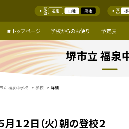
配色
文字
通常
白地
黒地
標
トップページ
学校からのお便り
予定表
堺市立 福泉
市立 福泉中学校
>
学校
>
詳細
５月１２日（火）朝の登校２