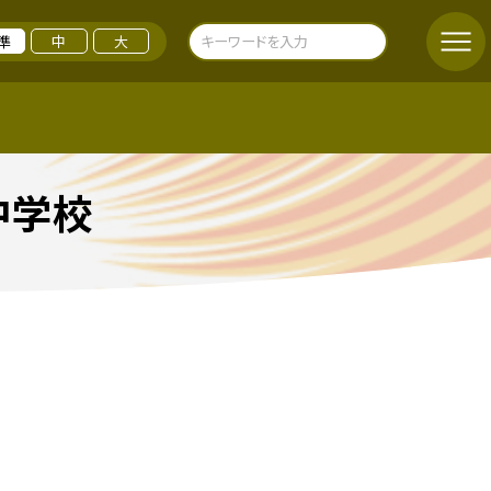
準
中
大
中学校