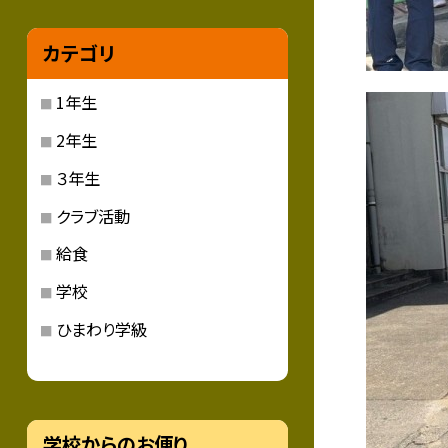
カテゴリ
1年生
2年生
３年生
クラブ活動
給食
学校
ひまわり学級
学校からのお便り