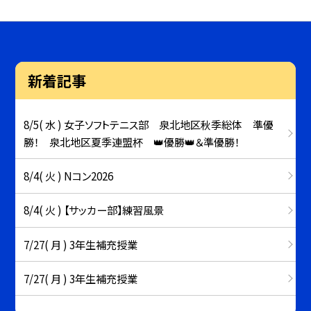
新着記事
8/5( 水 ) 女子ソフトテニス部 泉北地区秋季総体 準優
勝！ 泉北地区夏季連盟杯 👑優勝👑＆準優勝！
8/4( 火 ) Nコン2026
8/4( 火 ) 【サッカー部】練習風景
7/27( 月 ) 3年生補充授業
7/27( 月 ) 3年生補充授業