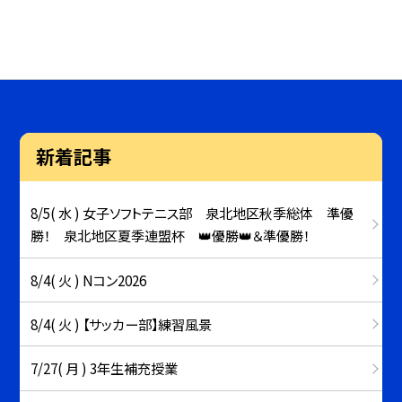
新着記事
8/5( 水 ) 女子ソフトテニス部 泉北地区秋季総体 準優
勝！ 泉北地区夏季連盟杯 👑優勝👑＆準優勝！
8/4( 火 ) Nコン2026
8/4( 火 ) 【サッカー部】練習風景
7/27( 月 ) 3年生補充授業