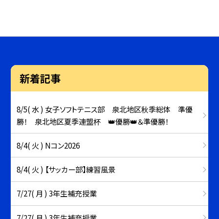
新着記事
8/5( 水 ) 女子ソフトテニス部 泉北地区秋季総体 準優
勝！ 泉北地区夏季連盟杯 👑優勝👑＆準優勝！
8/4( 火 ) Nコン2026
8/4( 火 ) 【サッカー部】練習風景
7/27( 月 ) 3年生補充授業
7/27( 月 ) 3年生補充授業