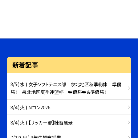
新着記事
8/5( 水 ) 女子ソフトテニス部 泉北地区秋季総体 準優
勝！ 泉北地区夏季連盟杯 👑優勝👑＆準優勝！
8/4( 火 ) Nコン2026
8/4( 火 ) 【サッカー部】練習風景
7/27( 月 ) 3年生補充授業