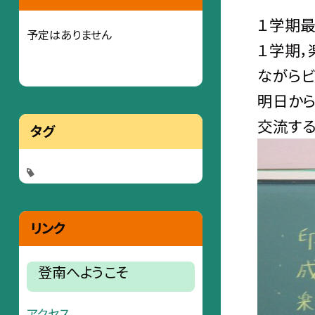
１学期最
予定はありません
１学期，
ながらビ
明日から
交流する
タグ
リンク
登南へようこそ
アクセス