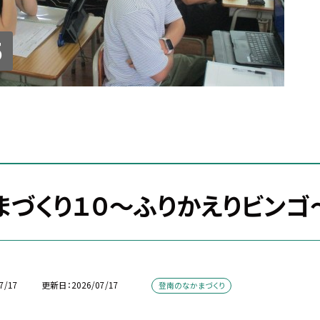
5
まづくり１０～ふりかえりビンゴ
7/17
更新日
2026/07/17
登南のなかまづくり