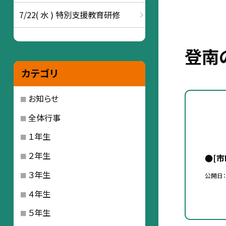
7/22( 水 ) 特別支援教育研修
登南
カテゴリ
お知らせ
全体行事
１年生
２年生
●[
３年生
公開日
４年生
５年生