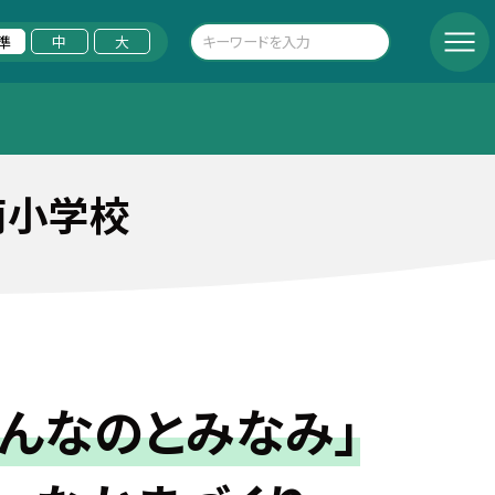
準
中
大
南小学校
んなのとみなみ」