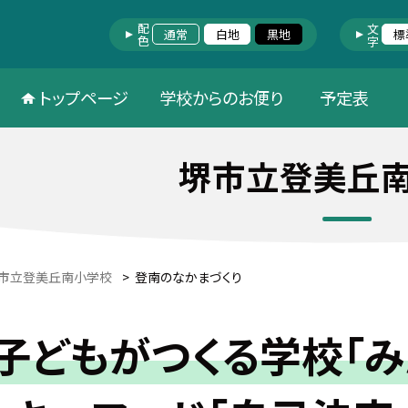
配色
文字
通常
白地
黒地
標
トップページ
学校からのお便り
予定表
堺市立登美丘
市立登美丘南小学校
>
登南のなかまづくり
子どもがつくる学校「み