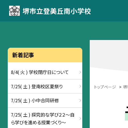
堺市立登美丘南小学校
新着記事
8/4( 火 ) 学校閉庁日について
7/25( 土 ) 登南校区夏祭り
トップページ
>
堺
7/25( 土 ) 小中合同研修
7/25( 土 ) 探究的な学び２２～自
ら学びを進める授業づくり～