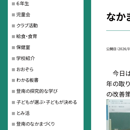
６年生
なか
児童会
クラブ活動
給食・食育
保健室
公開日
2026/0
学校紹介
おおぞら
今日は
わかる板書
年の取り
登南の探究的な学び
の改善策
子どもが選ぶ・子どもが決める
とみ活
登南のなかまづくり