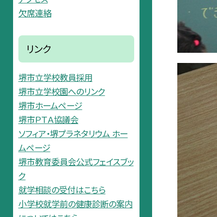
欠席連絡
リンク
堺市立学校教員採用
堺市立学校園へのリンク
堺市ホームページ
堺市ＰＴＡ協議会
ソフィア・堺プラネタリウム ホー
ムページ
堺市教育委員会公式フェイスブッ
ク
就学相談の受付はこちら
小学校就学前の健康診断の案内