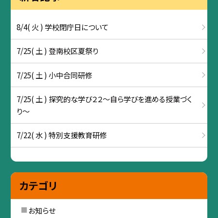
8/4( 火 ) 学校閉庁日について
7/25( 土 ) 登南校区夏祭り
7/25( 土 ) 小中合同研修
7/25( 土 ) 探究的な学び２２～自ら学びを進める授業づく
り～
7/22( 水 ) 特別支援教育研修
カテゴリ
お知らせ