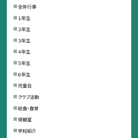
全体行事
１年生
２年生
３年生
４年生
５年生
６年生
児童会
クラブ活動
給食・食育
保健室
学校紹介