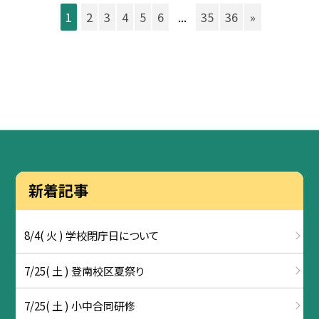
1
2
3
4
5
6
...
35
36
»
新着記事
8/4( 火 ) 学校閉庁日について
7/25( 土 ) 登南校区夏祭り
7/25( 土 ) 小中合同研修