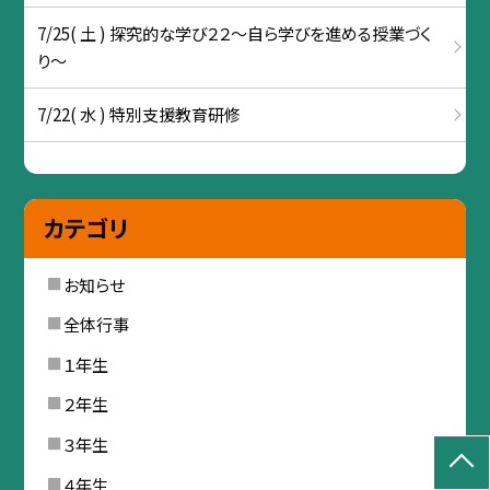
7/25( 土 ) 探究的な学び２２～自ら学びを進める授業づく
り～
7/22( 水 ) 特別支援教育研修
カテゴリ
お知らせ
全体行事
１年生
２年生
３年生
４年生