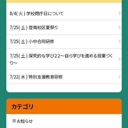
8/4( 火 ) 学校閉庁日について
7/25( 土 ) 登南校区夏祭り
7/25( 土 ) 小中合同研修
7/25( 土 ) 探究的な学び２２～自ら学びを進める授業づく
り～
7/22( 水 ) 特別支援教育研修
カテゴリ
お知らせ