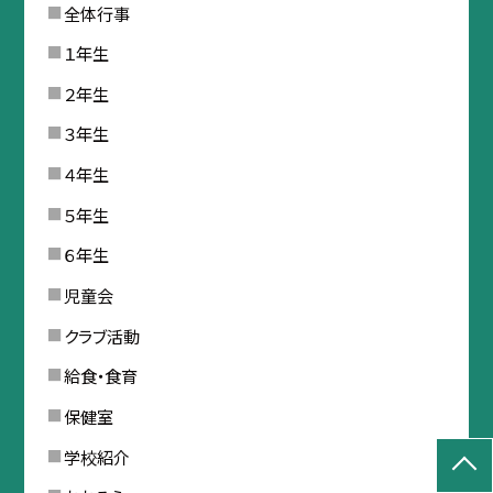
全体行事
１年生
２年生
３年生
４年生
５年生
６年生
児童会
クラブ活動
給食・食育
保健室
学校紹介