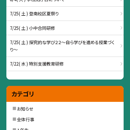
7/25( 土 ) 登南校区夏祭り
7/25( 土 ) 小中合同研修
7/25( 土 ) 探究的な学び２２～自ら学びを進める授業づく
り～
7/22( 水 ) 特別支援教育研修
カテゴリ
お知らせ
全体行事
１年生