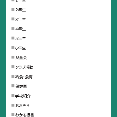
２年生
３年生
４年生
５年生
６年生
児童会
クラブ活動
給食・食育
保健室
学校紹介
おおぞら
わかる板書