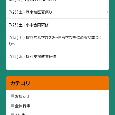
7/25( 土 ) 登南校区夏祭り
7/25( 土 ) 小中合同研修
7/25( 土 ) 探究的な学び２２～自ら学びを進める授業づく
り～
7/22( 水 ) 特別支援教育研修
カテゴリ
お知らせ
全体行事
１年生