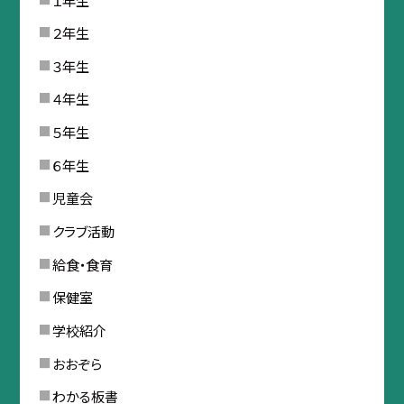
２年生
３年生
４年生
５年生
６年生
児童会
クラブ活動
給食・食育
保健室
学校紹介
おおぞら
わかる板書