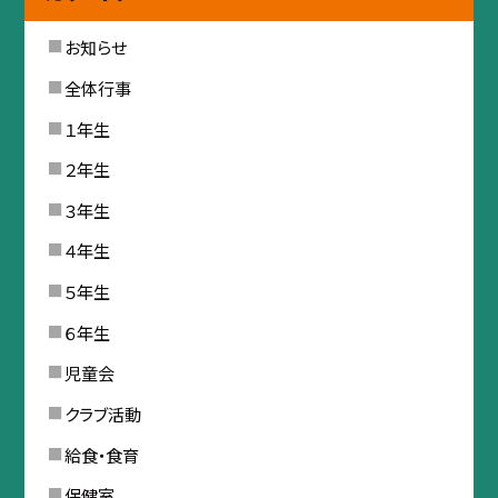
お知らせ
全体行事
１年生
２年生
３年生
４年生
５年生
６年生
児童会
クラブ活動
給食・食育
保健室