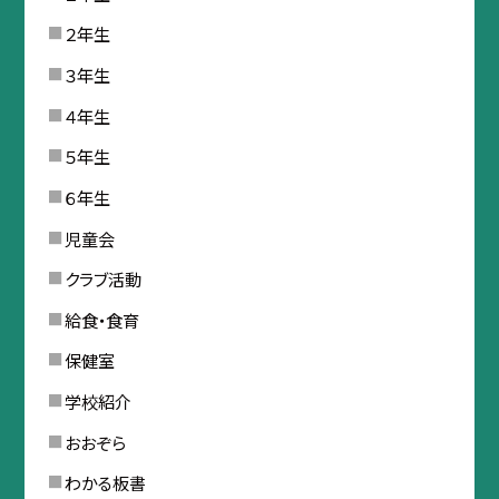
２年生
３年生
４年生
５年生
６年生
児童会
クラブ活動
給食・食育
保健室
学校紹介
おおぞら
わかる板書