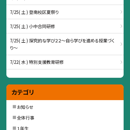
7/25( 土 ) 登南校区夏祭り
7/25( 土 ) 小中合同研修
7/25( 土 ) 探究的な学び２２～自ら学びを進める授業づく
り～
7/22( 水 ) 特別支援教育研修
カテゴリ
お知らせ
全体行事
１年生