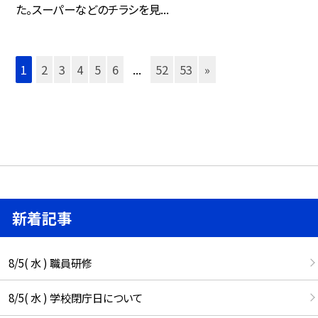
た。スーパーなどのチラシを見...
1
2
3
4
5
6
...
52
53
»
新着記事
8/5( 水 ) 職員研修
8/5( 水 ) 学校閉庁日について