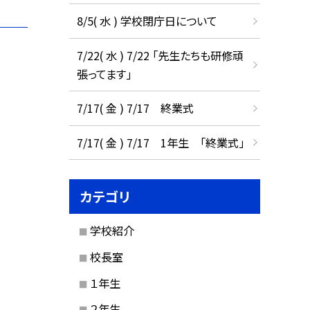
8/5( 水 ) 学校閉庁日について
7/22( 水 ) 7/22 「先生たちも研修頑
張ってます」
7/17( 金 ) 7/17 終業式
7/17( 金 ) 7/17 1年生 「終業式」
カテゴリ
学校紹介
校長室
１年生
２年生