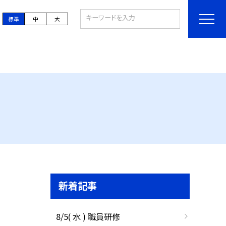
標準
中
大
新着記事
8/5( 水 ) 職員研修