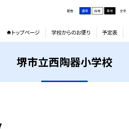
配色
通常
白地
黒地
文字
トップページ
学校からのお便り
予定表
堺市立西陶器小学校
数