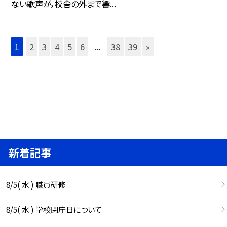
ない歌声が，校舎の外まで響...
1
2
3
4
5
6
...
38
39
»
新着記事
8/5( 水 ) 職員研修
8/5( 水 ) 学校閉庁日について