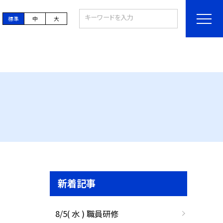
標準
中
大
新着記事
8/5( 水 ) 職員研修