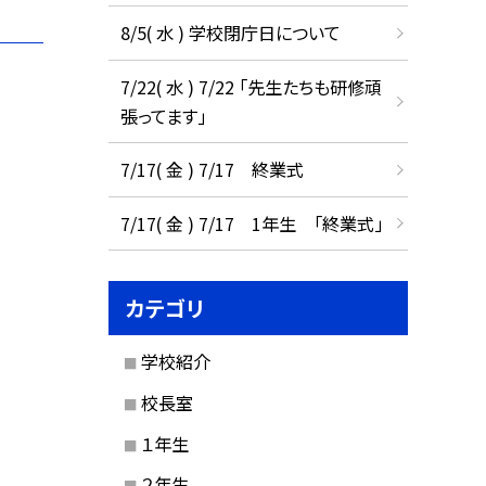
8/5( 水 ) 学校閉庁日について
7/22( 水 ) 7/22 「先生たちも研修頑
張ってます」
7/17( 金 ) 7/17 終業式
7/17( 金 ) 7/17 1年生 「終業式」
カテゴリ
学校紹介
校長室
１年生
２年生