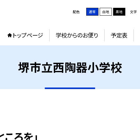
配色
通常
白地
黒地
文字
トップページ
学校からのお便り
予定表
堺市立西陶器小学校
ところを」