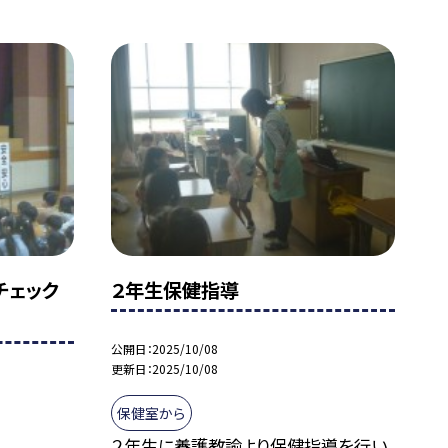
チェック
２年生保健指導
公開日
2025/10/08
更新日
2025/10/08
保健室から
２年生に養護教諭より保健指導を行い