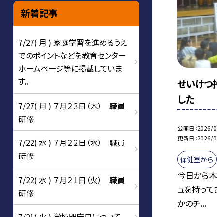
新着記事
7/27( 月 ) 家庭学習を進めるうえ
でのポイントなどを教育センター
ホームページ等に掲載していま
す。
せいけつ
した
7/27( 月 ) ７月２３日（木） 職員
研修
公開日
2026/0
更新日
2026/0
7/22( 水 ) ７月２２日（水） 職員
研修
保健室から
今日から木
7/22( 水 ) ７月２１日（火） 職員
ュを持って
研修
かのチ...
7/21( 火 ) 学校閉庁日について