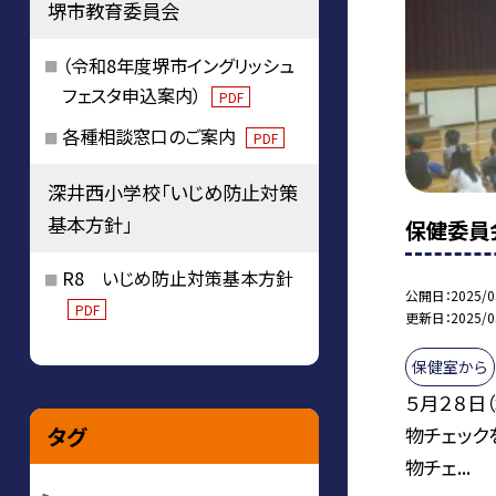
堺市教育委員会
（令和8年度堺市イングリッシュ
フェスタ申込案内）
PDF
各種相談窓口のご案内
PDF
深井西小学校「いじめ防止対策
基本方針」
保健委員
R8 いじめ防止対策基本方針
公開日
2025/0
PDF
更新日
2025/0
保健室から
５月２８日
タグ
物チェック
物チェ...