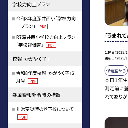
学校力向上プラン
令和8年度深井西小「学校力向
上プラン」
PDF
「うまれて
R7深井西小学校力向上プラン
「学校評価書」
PDF
公開日
2025/1
校報「かがやく子」
更新日
2025/1
保健室から
令和8年度校報「かがやく子」6
本日１年生
月号
PDF
測定前に養
暴風警報発令時の措置
れてありが..
非常変災時の登下校について
PDF