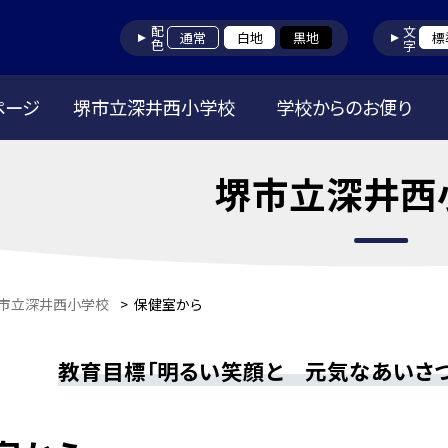
配色
文字
通常
白地
黒地
標
ページ
堺市立深井西小学校
学校からのお便り
堺市立深井西
市立深井西小学校
>
保健室から
教育目標「明るい笑顔と 元気なあいさ