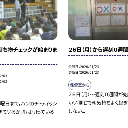
持ち物チェックが始まりま
２６日（月）から遅刻０週間
公開日
2026/01/23
更新日
2026/01/23
2/03
2/03
保健室から
２６日（月）～遅刻０週間が始
いい睡眠で朝気持ちよく起き
曜日まで，ハンカチ・ティッシ
しない...
きているか，爪は切っている