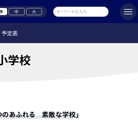
準
中
大
予定表
小学校
つのあふれる 素敵な学校」