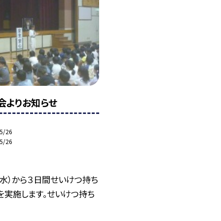
会よりお知らせ
5/26
5/26
（水）から３日間せいけつ持ち
を実施します。せいけつ持ち