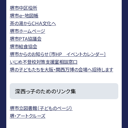
堺市中区役所
堺市ｅ−地図帳
茶の湯からＣＨＡ文化へ
堺市ホームページ
堺市PTA協議会
堺市給食協会
堺市からのお知らせ〔市HP イベントカレンダー〕
いじめ不登校対策支援室相談窓口
堺の子どもたちを大阪・関西万博の会場へ招待します
深西っ子のためのリンク集
堺市立図書館（子どものページ）
堺・アートクルーズ