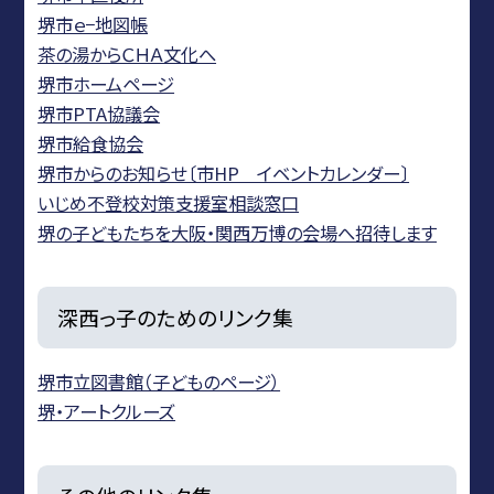
堺市ｅ−地図帳
茶の湯からＣＨＡ文化へ
堺市ホームページ
堺市PTA協議会
堺市給食協会
堺市からのお知らせ〔市HP イベントカレンダー〕
いじめ不登校対策支援室相談窓口
堺の子どもたちを大阪・関西万博の会場へ招待します
深西っ子のためのリンク集
堺市立図書館（子どものページ）
堺・アートクルーズ