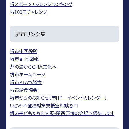
堺スポーツチャレンジランキング
堺100冊チャレンジ
堺市リンク集
堺市中区役所
堺市ｅ−地図帳
茶の湯からＣＨＡ文化へ
堺市ホームページ
堺市PTA協議会
堺市給食協会
堺市からのお知らせ〔市HP イベントカレンダー〕
いじめ不登校対策支援室相談窓口
堺の子どもたちを大阪・関西万博の会場へ招待します