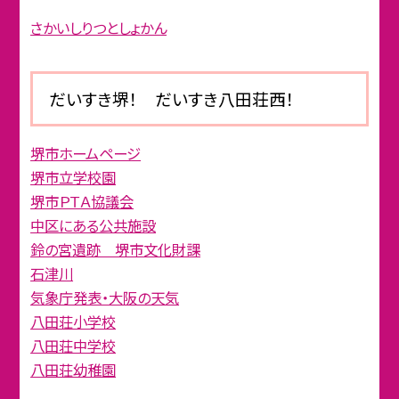
さかいしりつとしょかん
だいすき堺！ だいすき八田荘西！
堺市ホームページ
堺市立学校園
堺市ＰＴＡ協議会
中区にある公共施設
鈴の宮遺跡 堺市文化財課
石津川
気象庁発表・大阪の天気
八田荘小学校
八田荘中学校
八田荘幼稚園