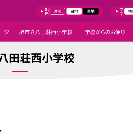
配色
文字
通常
白地
黒地
標
ージ
堺市立八田荘西小学校
学校からのお便り
八田荘西小学校