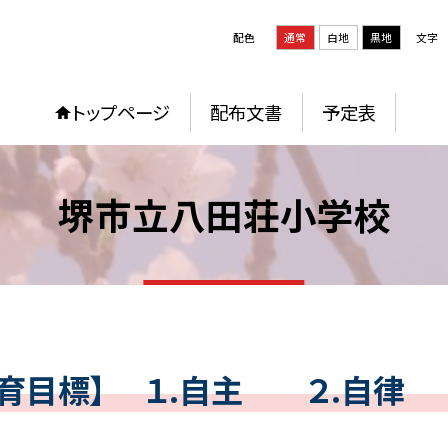
配色
通常
白地
黒地
文字
トップページ
配布文書
予定表
堺市立八田荘小学校
教育目標】 １.自主 ２.自律 