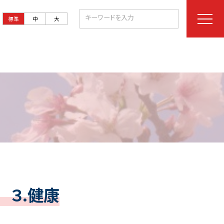
標準
中
大
３.健康