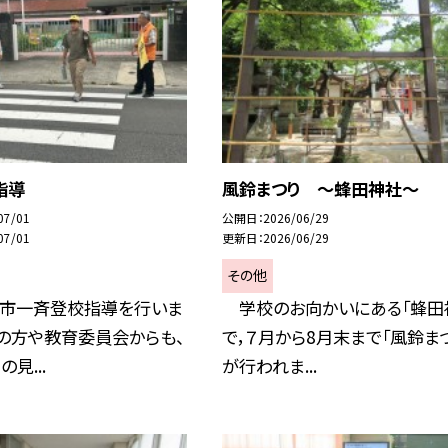
指導
風鈴まつり ～蜂田神社～
07/01
公開日
2026/06/29
07/01
更新日
2026/06/29
その他
堺市一斉登校指導を行いま
学校のお向かいにある「蜂田
の方や教育委員会からも、
で，７月から8月末まで「風鈴ま
見...
が行われま...