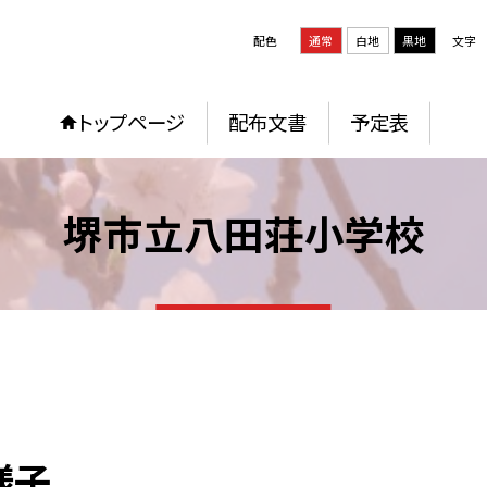
配色
通常
白地
黒地
文字
トップページ
配布文書
予定表
堺市立八田荘小学校
様子