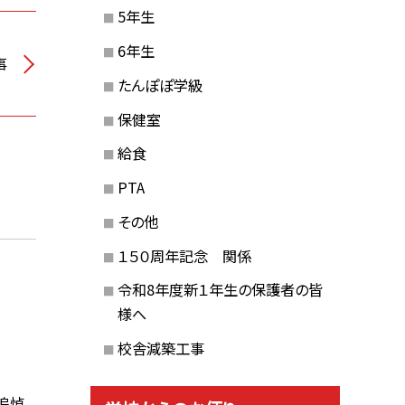
5年生
6年生
事
たんぽぽ学級
保健室
給食
PTA
その他
１５０周年記念 関係
令和8年度新１年生の保護者の皆
様へ
校舎減築工事
追悼