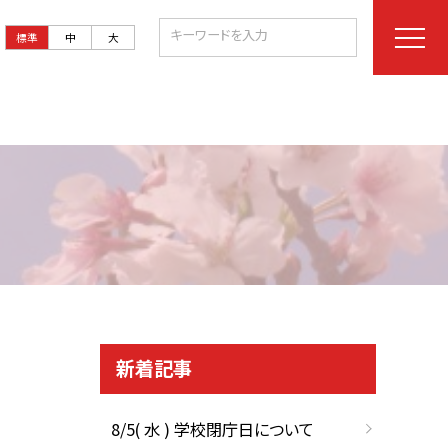
標準
中
大
新着記事
8/5( 水 ) 学校閉庁日について