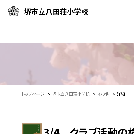
堺市立八田荘小学校
トップページ
>
堺市立八田荘小学校
>
その他
>
詳細
3/4 クラブ活動の