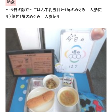
給食
～今日の献立～ごはん牛乳五目汁（堺のめぐみ 人参使
用）豚丼（堺のめぐみ 人参使用...